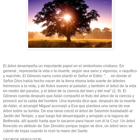
El árbol desempeña un importante papel en el simbolismo cristiano. En
general., representa la vida o la muerte, s
egún sea sano y vigoroso, o raquítico
y marchito. El Génesis narra como plantó el Señor el Edén: ". . . en donde el
Señor Dios había hecho nacer de la tierra misma toda suerte de árboles
hermosos a la vista, y de frutos suaves al paladar; y también el árbol de la vida
en medio del paraíso, y el árbol de la ciencia del bien y del mal" (2, 9). El
Génesis cuenta después que Adán compartió el fruto del árbol de la ciencia y
provocó así la caída del hombre. Una leyenda dice que, después de la muerte
de Adán, el arcangél Miguel aconsejó a Eva que plantara una rama de ese
árbol sobre su tumba. De esa rama creció el árbol de Salomón trasladadó al
Jardín del Templo, y que luego fué desarraigado y arrojado a la laguna de
Bethesda. allí quedó hasta que lo sacaron para hacer con él la Cruz. Un árbol
florecido es atributo de San Zenobio porque según se dice, un árbol seco se
cubrió de hojas cuando lo rozó la mano del Santo.
GEORGE FERGUSON