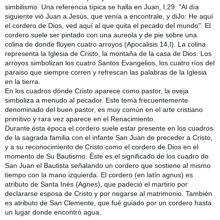
simbilismo. Una referencia típica se halla en Juan, I,29: "Al día
siguiente vió Juan a Jesús, que venía a encontrale, y diJo: He aquí
el cordero de Dios, ved aquí al que quita el pecado del mundo". El
cordero suele ser pintado con una aureola y de pie
sobre una
colina de donde fluyen cuatro arroyos (Apocalisis 14,I). La colina
representa la Iglesia de Cristo, la montaña de la casa de Dios. Los
arroyos simbolizan los cuatro Santos Evangelios, los cuatro ríos del
paraiso que siempre corren y refrescan las palabras de la Iglesia
en la tierra.
En los cuadros dónde Cristo aparece como pastor, la oveja
simboliza a menudo al pecador. Este tema frecuentemente
denominado del buen pastor, es muy común en el arte cristiano
primitivo y rara vez aparece en el Renacimiento.
Durante ésta época el cordero suele estar presente en los cuadros
de la sagrada familia con el infante San Juan de preceder a Cristo,
y a su reconocimiento de Cristo como el cordero de Dios en el
momento de Su Bautismo. Éste es el significado de los cuadro de
San Juan el Bautista señalando un cordero que sostiene al mismo
tiempo con la mano izquierda. El cordero (en latín agnus) es
atributo de Santa Inés (Agnes), que padeció el martirio por
declararse esposa de Cristo y por negarse al matrimonio. También
es atributo de San Clemente, que fué guiado por un cordero hasta
un lugar donde encontró agua.